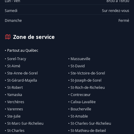
Lun - Ven
8h30 à 16h30
Samedi
Sur rendez-vous
Dimanche
Fermé
Zone de service
• Partout au Québec
• Sorel-Tracy
• Massueville
• St-Aimé
• St-David
• Ste-Anne-de-Sorel
• Ste-Victoire-de-Sorel
• St-Gérard-Majella
• St-Joseph-de-Sorel
• St-Robert
• St-Roch-de-Richelieu
• Yamaska
• Contrecœur
• Verchères
• Calixa-Lavallée
• Varennes
• Boucherville
• Ste-Julie
• St-Amable
• St-Marc-Sur-Richelieu
• St-Charles-Sur-Richelieu
• St-Charles
• St-Mathieu-de-Belœil